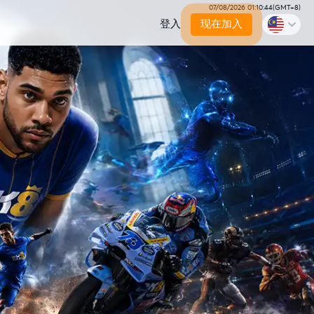
07/08/2026 01:10:45
(
GMT+8
)
登入
现在加入