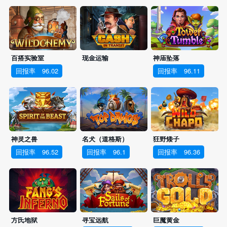
百搭实验室
现金运输
神庙坠落
回报率
96.02
回报率
96.11
神灵之兽
名犬（道格斯）
狂野矮子
回报率
96.52
回报率
96.1
回报率
96.36
方氏地狱
寻宝远航
巨魔黄金