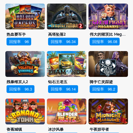
热血赛车手
高塔坠落2
伟大的猪茨比 Megaways
回报率
96
回报率
96.34
回报率
96.08
残暴维京人2
钻石王老五
骑手亡灵踪迹
回报率
96.3
回报率
96.14
回报率
96.2
香蕉城镇
冰沙风暴
午夜掠夺者