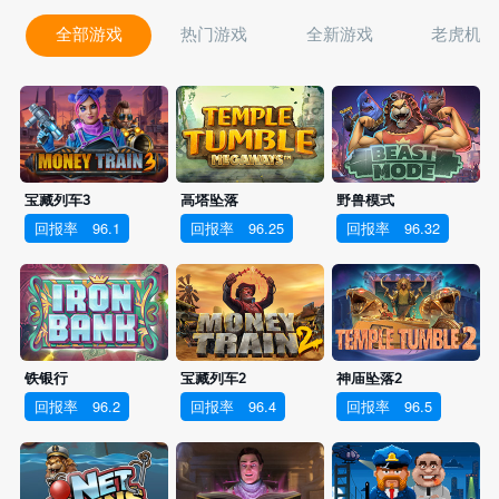
全部游戏
热门游戏
全新游戏
老虎机
宝藏列车3
高塔坠落
野兽模式
回报率
96.1
回报率
96.25
回报率
96.32
铁银行
宝藏列车2
神庙坠落2
回报率
96.2
回报率
96.4
回报率
96.5