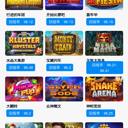
行进的军团
开始比赛吧
嘉年华
回报率
98.12
回报率
96.13
回报率
96.19
水晶大集群
宝藏列车
无敌大面具
回报率
96.21-
回报率
96.49
回报率
96.2
96.41
大翻转
众神雕文
神蛇竞技
回报率
96.2
回报率
96.25