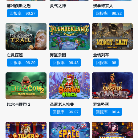
赫利俄斯之怒
灵气之神
残暴维京人
回报率
96.27
回报率
96.32
亡灵踪迹
海盗乐园
金钱列车
回报率
96.29
回报率
96.43
回报率
98
比尔与硬币 2
圣诞老人堆叠
群集坠落
回报率
96.27
回报率
96.4