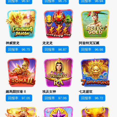
回报率
96.97
回报率
96.75
回报率
96.94
神威雷龙
龙龙龙
阿兹特克宝藏
回报率
96.75
回报率
96.87
回报率
96.98
羅馬競技場 II
埃及女神
七龙盛世
回报率
97.05
回报率
97.06
回报率
96.72