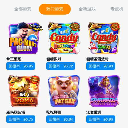
全部游戏
热门游戏
全新游戏
老虎机
拳王榮耀
糖糖派对
糖糖圣诞派对
回报率
96.95
回报率
96.72
回报率
97.93
羅馬競技場
吃吃胖猫
法老宝境
回报率
96.75
回报率
96.84
回报率
96.96