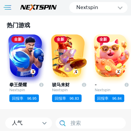
Nextspin
热门游戏
全新
全新
全新
拳王榮耀
骏马来财
-
Nextspin
Nextspin
Nextspin
回报率
96.95
回报率
96.83
回报率
96.84
人气