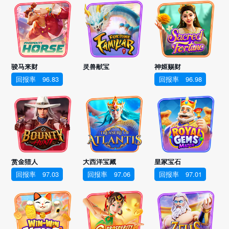
骏马来财
灵兽献宝
神姬赐财
回报率
96.83
回报率
96.98
赏金猎人
大西洋宝藏
皇家宝石
回报率
97.03
回报率
97.06
回报率
97.01