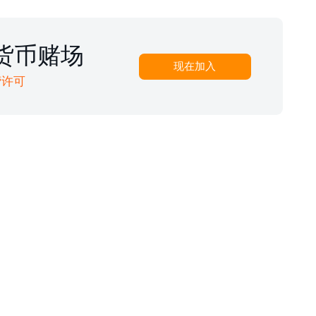
货币赌场
现在加入
营许可