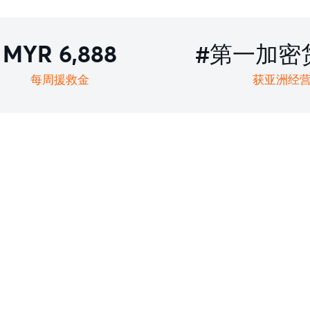
MYR 6,888
#第一加密
每周援救金
获亚洲经