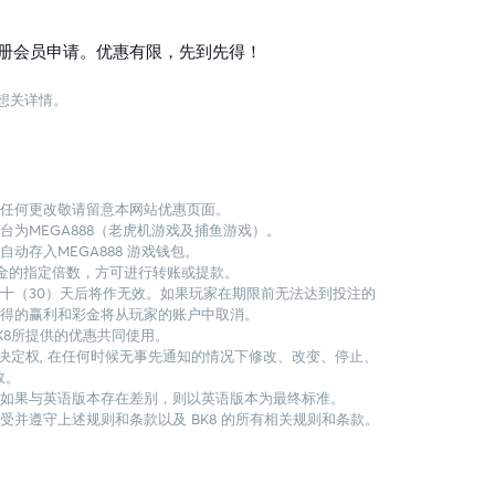
册会员申请。优惠有限，先到先得！
想关详情。
有任何更改敬请留意本网站优惠页面。
台为MEGA888（老虎机游戏及捕鱼游戏）。
动存入MEGA888 游戏钱包。
金的指定倍数，方可进行转账或提款。
十（30）天后将作无效。如果玩家在期限前无法达到投注的
赢得的赢利和彩金将从玩家的账户中取消。
K8所提供的优惠共同使用。
的决定权, 在任何时候无事先通知的情况下修改、改变、停止、
效。
规如果与英语版本存在差别，则以英语版本为最终标准。
受并遵守上述规则和条款以及 BK8 的所有相关规则和条款。