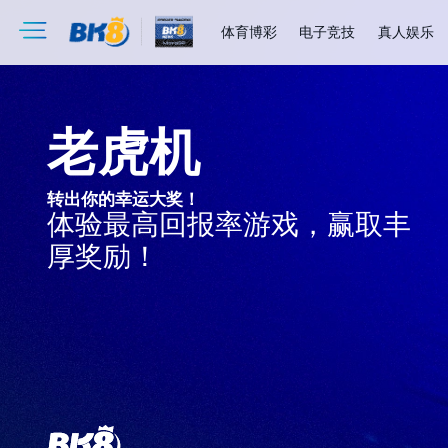
体育博彩
电子竞技
真人娱乐
老虎机
转出你的幸运大奖！
体验最高回报率游戏，赢取丰
厚奖励！