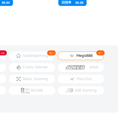
回报率
96.94
96.98
全新
热门
热门
Spadegaming
Mega888
Funky Games
Joker
Relax Gaming
PlayStar
Rich88
JDB Gaming