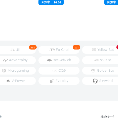
回报率
回报率
96.84
热门
热门
Jili
Fa Chai
Yellow Bat
Advantplay
YesGetRich
918Kiss
Microgaming
CQ9
GoldenBay
V-Power
Evoplay
Skywind
戏
排序方式