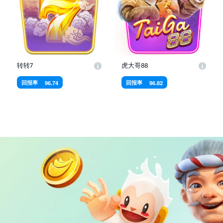
转转7
虎大哥88
回报率
回报率
96.74
96.82