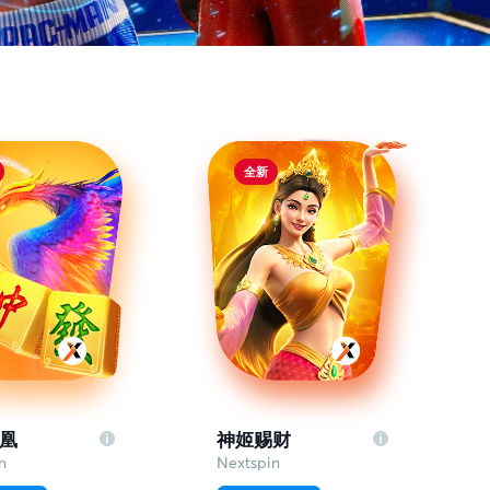
全新
凰
神姬赐财
n
Nextspin