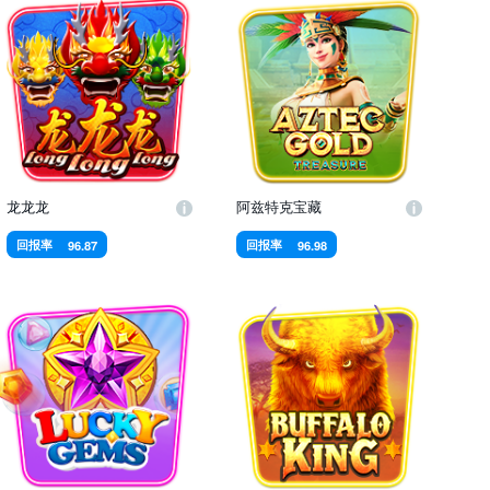
龙龙龙
阿兹特克宝藏
回报率
回报率
96.87
96.98