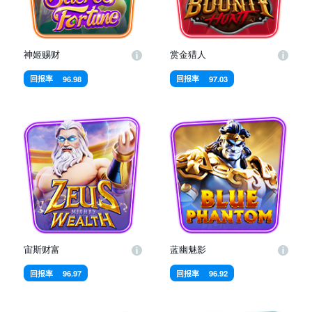
神姬赐财
赏金猎人
回报率
回报率
96.98
97.03
宙斯财富
蓝幽魅影
回报率
回报率
96.97
96.92