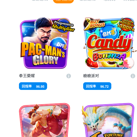
拳王榮耀
糖糖派对
回报率
回报率
96.95
96.72