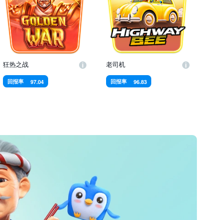
狂热之战
老司机
回报率
回报率
97.04
96.83