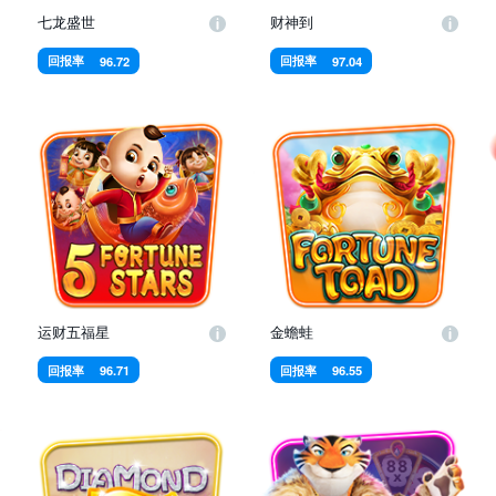
七龙盛世
财神到
回报率
回报率
96.72
97.04
运财五福星
金蟾蛙
回报率
回报率
96.71
96.55