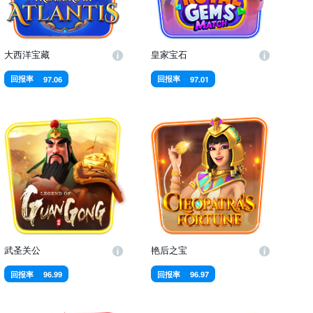
大西洋宝藏
皇家宝石
回报率
回报率
97.06
97.01
武圣关公
艳后之宝
回报率
回报率
96.99
96.97