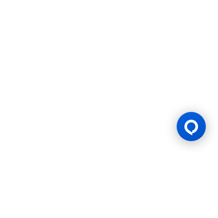
Malaysia