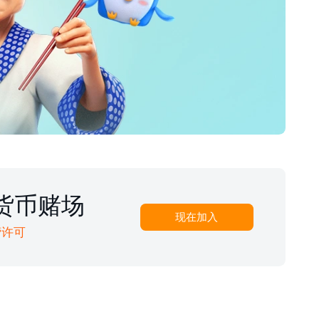
货币赌场
现在加入
营许可