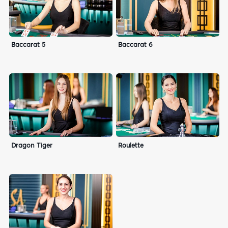
Baccarat 5
Baccarat 6
Dragon Tiger
Roulette