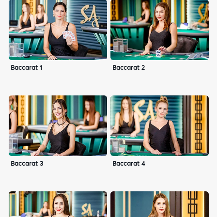
Baccarat 1
Baccarat 2
Baccarat 3
Baccarat 4