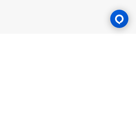
游戏许可证
BK8 由 Mettlemind Tech Ltd.（注册号：15779）运营，注册地址
位于科摩罗联盟安茹安自治岛穆察穆都市Hamchako区。BK8持有
科摩罗联盟安茹安自治岛政府颁发的合法牌照（许可证号：ALSI-
202504032-FI2），并受其监管。BK8已通过全部监管合规审查，
获得法律授权可开展一切机会游戏与投注活动。