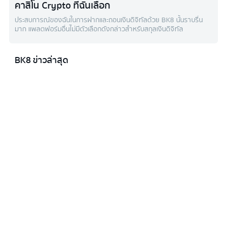
คาสิโน Crypto ที่ฉันเลือก
ประสบการณ์ของฉันในการฝากและถอนเงินดิจิทัลด้วย BK8 นั้นราบรื่น
มาก แพลตฟอร์มอื่นไม่มีตัวเลือกดังกล่าวสำหรับสกุลเงินดิจิทัล
BK8 ข่าวล่าสุด