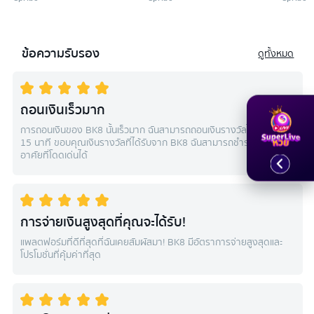
ข้อความรับรอง
ดูทั้งหมด
ถอนเงินเร็วมาก
การถอนเงินของ BK8 นั้นเร็วมาก ฉันสามารถถอนเงินรางวัลได้ภายใน
15 นาที ขอบคุณเงินรางวัลที่ได้รับจาก BK8 ฉันสามารถชำระสินเชื่อที่อยู่
อาศัยที่โดดเด่นได้
การจ่ายเงินสูงสุดที่คุณจะได้รับ!
แพลตฟอร์มที่ดีที่สุดที่ฉันเคยสัมผัสมา! BK8 มีอัตราการจ่ายสูงสุดและ
โปรโมชั่นที่คุ้มค่าที่สุด