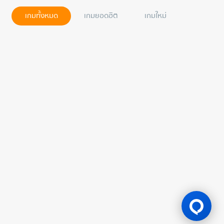
เกมทั้งหมด
เกมยอดฮิต
เกมใหม่