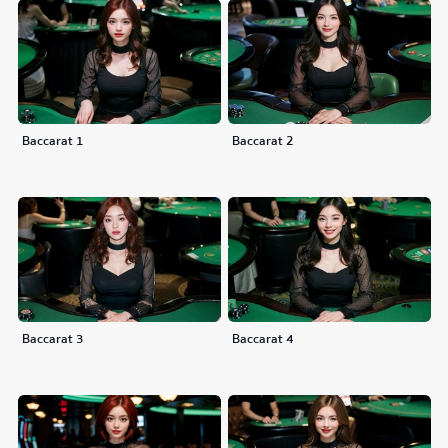
Baccarat 1
Baccarat 2
Baccarat 3
Baccarat 4