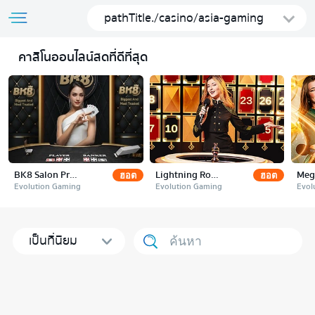
pathTitle./casino/asia-gaming
คาสิโนออนไลน์สดที่ดีที่สุด
BK8 Salon Prive Baccarat
Lightning Roulette
Meg
ฮอต
ฮอต
Evolution Gaming
Evolution Gaming
Evol
เป็นที่นิยม