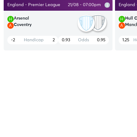
England - Premier League
21/08 - 07:00pm
England 
Arsenal
Hull C
H
H
Coventry
Manch
A
A
-2
Handicap
2
0.93
Odds
0.95
1.25
H