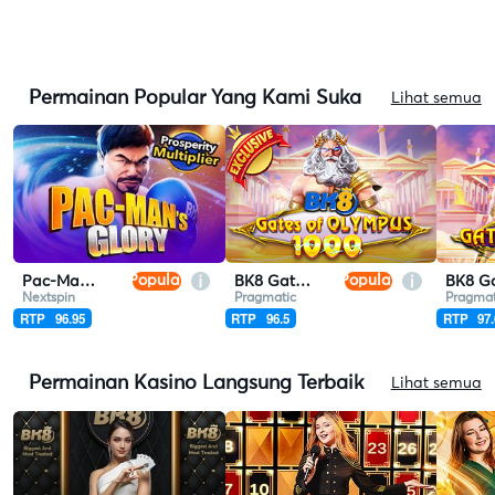
Permainan Popular Yang Kami Suka
Lihat semua
Popular
Popular
Pac-Man's Glory
BK8 Gates of Olympus 1000
Nextspin
Pragmatic
Pragmat
RTP
96.95
RTP
96.5
RTP
97
Permainan Kasino Langsung Terbaik
Lihat semua