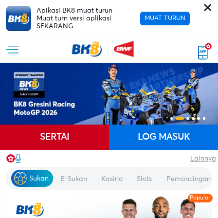
×
Apikasi BK8 muat turun
Muat turn versi aplikasi
MUAT TURUN
SEKARANG
SERTAI
LOG MASUK
Lainnya
Musim EPL 2026/27 kembali lagi! Bertaruh dengan BK8 Sports dan
Sukan
E-Sukan
Kasino
Slots
Pemancingan
Popular