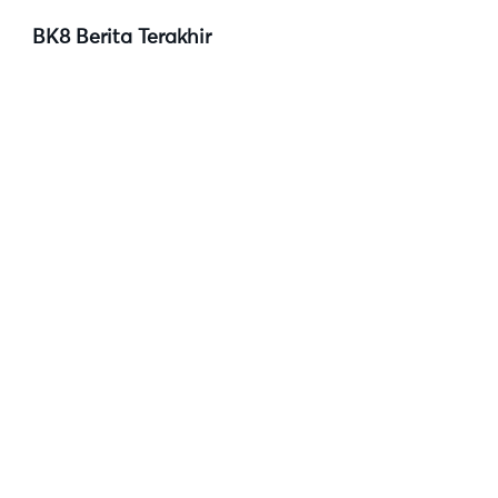
BK8 Berita Terakhir