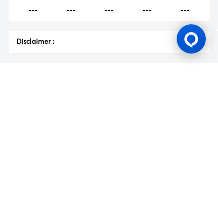
---
---
---
---
---
Disclaimer
:
Lesen Permainan
BK8 diuruskan oleh Mettlemind Tech Ltd., nombor pendaftaran:
15779, dengan alamat berdaftar di Hamchako, Mutsamudu,
Pulau Autonomi Anjouan, Kesatuan Comoros. BK8 berlesen dan
dikawal selia oleh Kerajaan Pulau Autonomi Anjouan, Kesatuan
Comoros dan beroperasi dengan Lesen No.: ALSI-202504032-
FI2. BK8 telah mematuhi semua keperluan peraturan dan