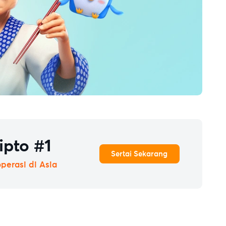
ipto #1
Sertai Sekarang
perasi di Asia