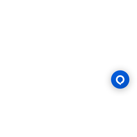
Malaysia