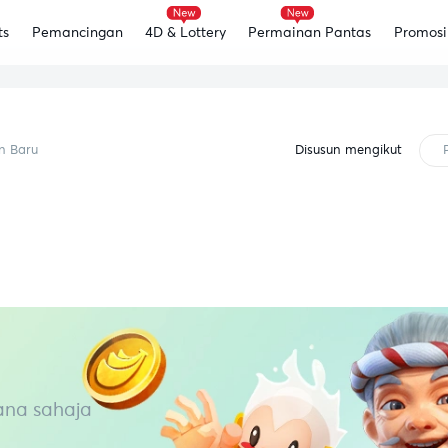
ts
Pemancingan
4D & Lottery
Permainan Pantas
Promosi
n Baru
Disusun mengikut
ana sahaja