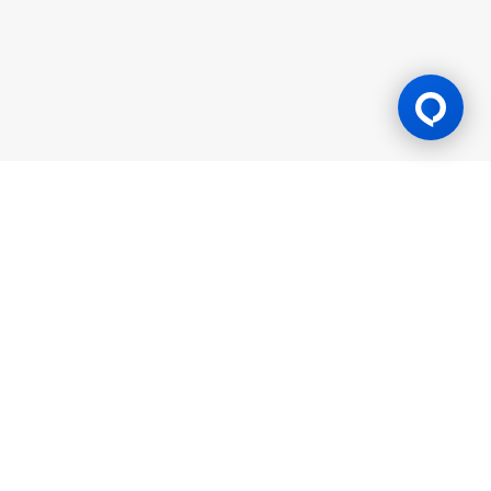
Lesen Permainan
BK8 diuruskan oleh Mettlemind Tech Ltd., nombor pendaftaran:
15779, dengan alamat berdaftar di Hamchako, Mutsamudu,
Pulau Autonomi Anjouan, Kesatuan Comoros. BK8 berlesen dan
dikawal selia oleh Kerajaan Pulau Autonomi Anjouan, Kesatuan