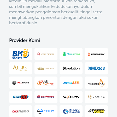
kredibiliti melalui platform sukan terkemuka,
sambil mengukuhkan kedudukannya dalam
menawarkan pengalaman berkualiti tinggi serta
menghubungkan penonton dengan aksi sukan
bertaraf dunia.
Provider Kami