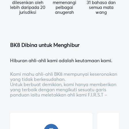
dilesenkan oleh
memenangi
31 bahasa dan
lebih daripada 20
pelbagai
semua mata
jurisdiksi
anugerah
wang
BK8 Dibina untuk Menghibur
Hiburan ahli-ahli kami adalah keutamaan kami.
Kami mahu ahli-ahli BK8 mempunyai keseronokan
yang tidak berkesudahan.
Untuk berbuat demikian, kami hanya memberikan
yang terbaik dengan mengikuti sesuatu garis
panduan iaitu meletakkan ahli kami F.I.R.S.T –